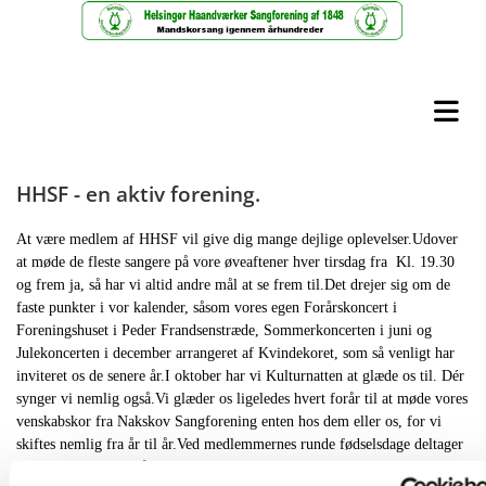
HHSF - en aktiv forening.
At være medlem af HHSF vil give dig mange dejlige oplevelser.Udover
at møde de fleste sangere på vore øveaftener hver tirsdag fra Kl. 19.30
og frem ja, så har vi altid andre mål at se frem til.Det drejer sig om de
faste punkter i vor kalender, såsom vores egen Forårskoncert i
Foreningshuset i Peder Frandsenstræde, Sommerkoncerten i juni og
Julekoncerten i december arrangeret af Kvindekoret, som så venligt har
inviteret os de senere år.I oktober har vi Kulturnatten at glæde os til. Dér
synger vi nemlig også.Vi glæder os ligeledes hvert forår til at møde vores
venskabskor fra Nakskov Sangforening enten hos dem eller os, for vi
skiftes nemlig fra år til år.Ved medlemmernes runde fødselsdage deltager
koret.Vi møder op på adressen gerne ved 8-tiden, synger Morgensang af