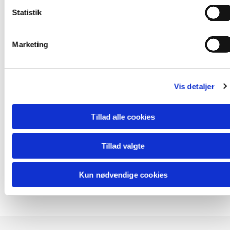
Fanebærer og
Statistik
Erwin Sattler
klokkepudser:
Marketing
HHSF's bankoplysninger: Nordea
Vis detaljer
Regnr.: 2255
Konto: 714310852
Tillad alle cookies
Tillad valgte
Kontingent betales i januar og juni
Kontingent: kr. 650,00 halvårligt.
Kun nødvendige cookies