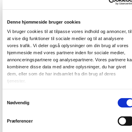
”Elverskud” (I østen stiger solen op…) og går derefter til kaffebordet. Vi
synger selvfølgelig også et par sange undervejs og siver derefter stille af
sted til vore forskellige gøremål.
Denne hjemmeside bruger cookies
Bestyrelsen:
Vi bruger cookies til at tilpasse vores indhold og annoncer, til
at vise dig funktioner til sociale medier og til at analysere
vores trafik. Vi deler også oplysninger om din brug af vores
Formand:
Ørn Simonsen
formanden@hhsf.
hjemmeside med vores partnere inden for sociale medier,
annonceringspartnere og analysepartnere. Vores partnere k
Kasserer:
Erling Tang
kasseren@hhsf.dk
kombinere disse data med andre oplysninger, du har givet
dem, eller som de har indsamlet fra din brug af deres
Best.medlem:
Hans Hvilsom
tjenester.
Best.medlem:
Kim Lynge Nielsen
Samtykkevalg
Næstformand:
-
Nødvendig
Revisor:
Jørn Triebe
Præferencer
Revisor:
Birger Thomsen