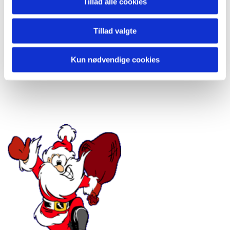
Tillad alle cookies
Helsingør Koret
Tillad valgte
Helsingør Håndværkersangforening
Helsingør Kvindekor
Kun nødvendige cookies
Programmet kan downloades, til venstre for dette.