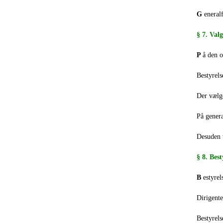
G
eneralf
§ 7. Valg
P
å den o
Bestyrels
Der vælge
På genera
Desuden 
§ 8. Best
B
estyre
Dirigente
Bestyrels