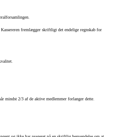
neralforsamlingen.
 Kassereren fremlægger skriftligt det endelige regnskab for
valitet.
 når mindst 2/3 af de aktive medlemmer forlanger dette.
ngent og ikke har reageret på en skriftlig henvendelse om at