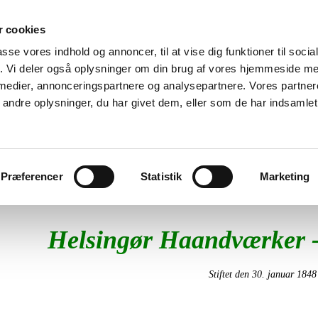
 cookies
passe vores indhold og annoncer, til at vise dig funktioner til soci
fik. Vi deler også oplysninger om din brug af vores hjemmeside m
 medier, annonceringspartnere og analysepartnere. Vores partne
ndre oplysninger, du har givet dem, eller som de har indsamlet 
nd os her
Korets Kalender
Foreningens historie
Foren
Præferencer
Statistik
Marketing
Helsingør Haandværker -
Stiftet den 30. januar 1848