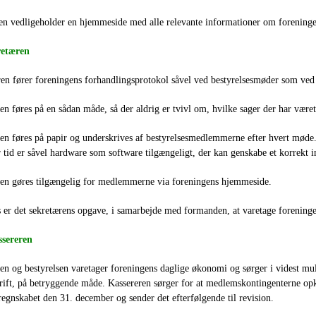
en vedligeholder en hjemmeside med alle relevante informationer om foreninge
retæren
en fører foreningens forhandlingsprotokol såvel ved bestyrelsesmøder som ved
en føres på en sådan måde, så der aldrig er tvivl om, hvilke sager der har været 
en føres på papir og underskrives af bestyrelsesmedlemmerne efter hvert møde. P
r tid er såvel hardware som software tilgængeligt, der kan genskabe et korrekt 
len gøres tilgængelig for medlemmerne via foreningens hjemmeside.
 er det sekretærens opgave, i samarbejde med formanden, at varetage forening
ssereren
ren og bestyrelsen varetager foreningens daglige økonomi og sørger i videst m
rift, på betryggende måde. Kassereren sørger for at medlemskontingenterne opk
 regnskabet den 31. december og sender det efterfølgende til revision.