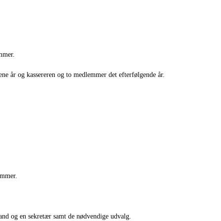
emmer.
ene år og kassereren og to medlemmer det efterfølgende år.
emmer.
rmand og en sekretær samt de nødvendige udvalg.