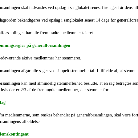
rsamlingen skal indvarsles ved opslag i sanglokalet senest fire uger før dens af
agsorden bekendtgøres ved opslag i sanglokalet senest 14 dage før generalfors
alforsamlingen har alle fremmødte medlemmer taleret.
temningsregler på generalforsamlingen
stedeværende aktive medlemmer har stemmeret.
rsamlingen afgør alle sager ved simpelt stemmeflertal. I tilfælde af, at stemm
rsamlingen kan med almindelig stemmeflerhed beslutte, at en sag betragtes som
 hvis der er 2/3 af de fremmødte medlemmer, der stemmer for.
lag
fra medlemmerne, som ønskes behandlet på generalforsamlingen, skal være forma
rsamlingens afholdelse.
lemskontingent