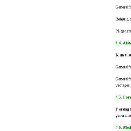
Generalfo
Behørig d
På gener
§ 4. Afs
K
un til
Generalfo
Generalfo
vedtages,
§ 5. Fors
F
orslag 
generalfo
§ 6. Med