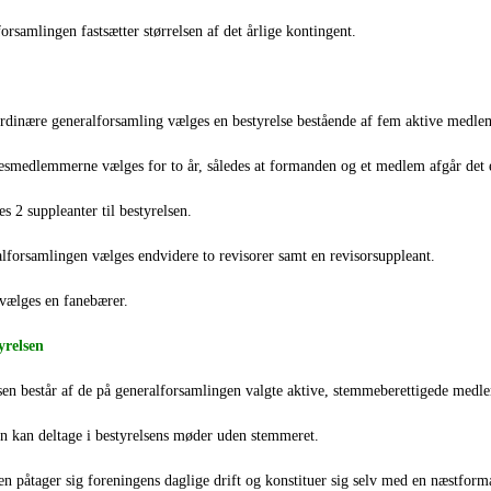
orsamlingen fastsætter størrelsen af det årlige kontingent.
rdinære generalforsamling vælges en bestyrelse bestående af fem aktive medl
esmedlemmerne vælges for to år, således at formanden og et medlem afgår det 
s 2 suppleanter til bestyrelsen.
lforsamlingen vælges endvidere to revisorer samt en revisorsuppleant.
vælges en fanebærer.
yrelsen
lsen består af de på generalforsamlingen valgte aktive, stemmeberettigede medl
n kan deltage i bestyrelsens møder uden stemmeret.
en påtager sig foreningens daglige drift og konstituer sig selv med en næstfo