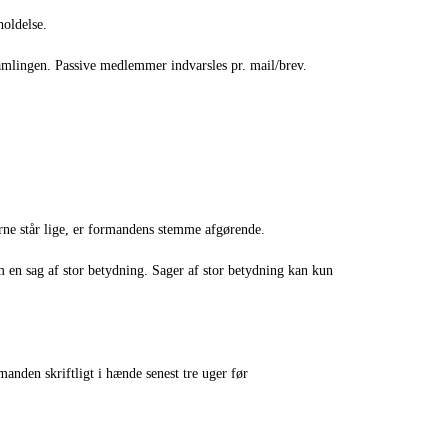
holdelse.
amlingen. Passive medlemmer indvarsles pr. mail/brev.
erne står lige, er formandens stemme afgørende.
 en sag af stor betydning. Sager af stor betydning kan kun
nden skriftligt i hænde senest tre uger før