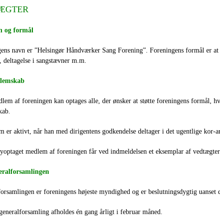
ÆGTER
n og formål
ens navn er ”Helsingør Håndværker Sang Forening”. Foreningens formål er at st
, deltagelse i sangstævner m.m.
dlemskab
em af foreningen kan optages alle, der ønsker at støtte foreningens formål, hv
kab.
 er aktivt, når han med dirigentens godkendelse deltager i det ugentlige kor-a
yoptaget medlem af foreningen får ved indmeldelsen et eksemplar af vedtægter
eralforsamlingen
forsamlingen er foreningens højeste myndighed og er beslutningsdygtig uanset 
eneralforsamling afholdes én gang årligt i februar måned.