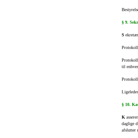
Bestyrels
§ 9. Sek
S
ekretær
Protokoll
Protokoll
til enhve
Protokol
Ligeledes
§ 10. Ka
K
assere
daglige d
afslutter