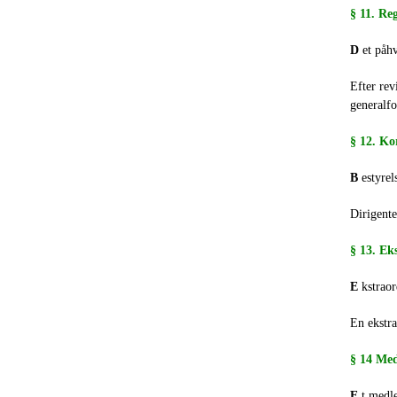
§ 11. Re
D
et påhv
Efter rev
generalf
§ 12. Ko
B
estyrel
Dirigente
§ 13. Ek
E
kstraor
En ekstra
§ 14 Me
E
t medle