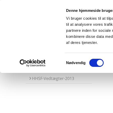
Denne hjemmeside bruger
Vi bruger cookies til at til
til at analysere vores tra
partnere inden for sociale
kombinere disse data med a
HHSF
Selskabslokale
Kontakt
Fi
af deres tjenester.
Samtykkevalg
Nødvendig
Download
HHSF-Vedtægter-2013