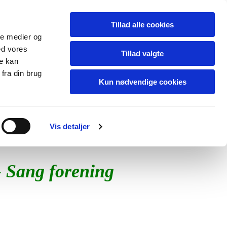
Tillad alle cookies
ale medier og
ed vores
Tillad valgte
re kan
fra din brug
Kun nødvendige cookies
ingen
Galleri
Medlemmer
Vision
Vis detaljer
TILBAGE
 Sang forening