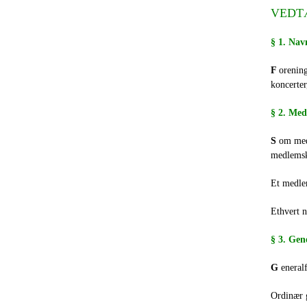
VEDT
§ 1. Nav
F
orening
koncerter
§ 2. Me
S
om medl
medlems
Et medlem
Ethvert n
§ 3. Gen
G
eneral
Ordinær g