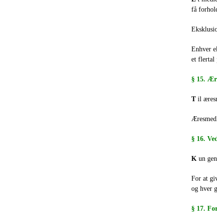
få forhol
Eksklusio
Enhver ek
et flerta
§ 15. Æ
T
il æres
Æresmedle
§ 16. Ve
K
un gen
For at gi
og hver 
§ 17. Fo