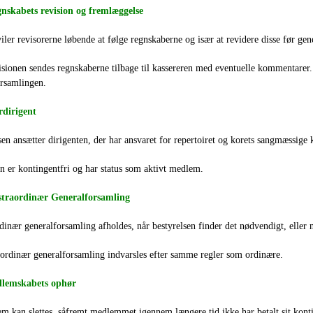
gnskabets revision og fremlæggelse
iler revisorerne løbende at følge regnskaberne og især at revidere disse før ge
isionen sendes regnskaberne tilbage til kassereren med eventuelle kommentarer.
orsamlingen.
rdirigent
sen ansætter dirigenten, der har ansvaret for repertoiret og korets sangmæssige k
n er kontingentfri og har status som aktivt medlem.
straordinær Generalforsamling
dinær generalforsamling afholdes, når bestyrelsen finder det nødvendigt, eller
ordinær generalforsamling indvarsles efter samme regler som ordinære.
dlemskabets ophør
m kan slettes, såfremt medlemmet igennem længere tid ikke har betalt sit konti