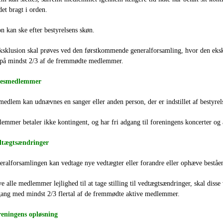
det bragt i orden.
n kan ske efter bestyrelsens skøn.
sklusion skal prøves ved den førstkommende generalforsamling, hvor den eksk
l på mindst 2/3 af de fremmødte medlemmer.
resmedlemmer
medlem kan udnævnes en sanger eller anden person, der er indstillet af bestyre
mmer betaler ikke kontingent, og har fri adgang til foreningens koncerter og
dtægtsændringer
eralforsamlingen kan vedtage nye vedtægter eller forandre eller ophæve beståe
ve alle medlemmer lejlighed til at tage stilling til vedtægtsændringer, skal diss
gang med mindst 2/3 flertal af de fremmødte aktive medlemmer.
reningens opløsning