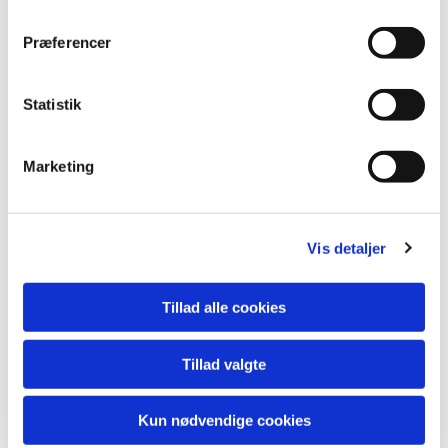
HHSF har nogle faste punkter i vor kalender, såsom vores egen
Forårskoncert i Foreningshuset i Peder Frandsenstræde,
Præferencer
Sommerkoncerten i juni og Julekoncerten i december arrangeret
af Kvindekoret, som så venligt har inviteret os de senere år.
Statistik
Marketing
TILBAGE
Vis detaljer
Download
Tillad alle cookies
Julekoncert 2017
Tillad valgte
Links
Kun nødvendige cookies